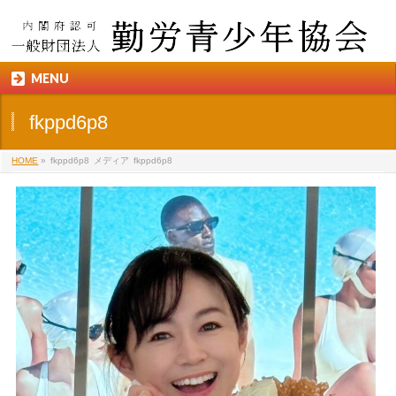
MENU
fkppd6p8
HOME
»
fkppd6p8
メディア
fkppd6p8