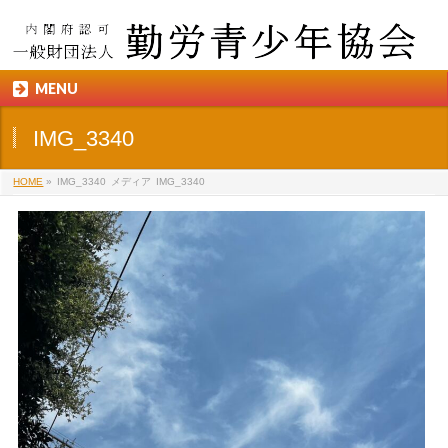
MENU
IMG_3340
HOME
»
IMG_3340
メディア
IMG_3340