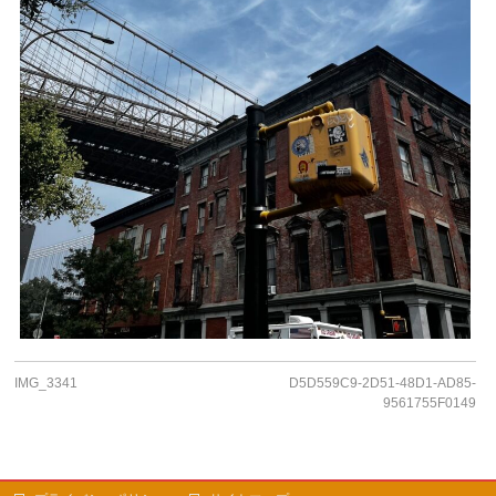
IMG_3341
D5D559C9-2D51-48D1-AD85-
9561755F0149