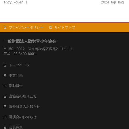
entry_kouen_1
2024_top_Img
プライバシーポリシー
サイトマップ
一般財団法人勤労青少年協会
〒150－0012 東京都渋谷区広尾2－1１－1
FAX 03-3400-8001
トップページ
事業計画
活動報告
当協会の成り立ち
海外派遣のお知らせ
講演会のお知らせ
会員募集