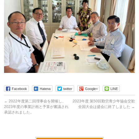
Facebook
Hatena
twitter
Google+
LINE
←
2022年度第二回理事会を開催し、
2023年度 第50回勤労青少年協会交歓
2023年度の事業計画と予算が審議され
全国大会は盛会に終了しました
→
承認されました。